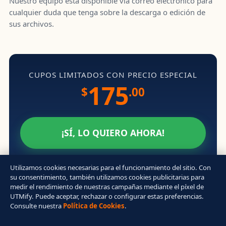
Nuestro equipo está disponible vía correo electrónico para
cualquier duda que tenga sobre la descarga o edición de
sus archivos.
CUPOS LIMITADOS CON PRECIO ESPECIAL
175
$
.00
¡SÍ, LO QUIERO AHORA!
Utilizamos cookies necesarias para el funcionamiento del sitio. Con
su consentimiento, también utilizamos cookies publicitarias para
medir el rendimiento de nuestras campañas mediante el píxel de
UTMify. Puede aceptar, rechazar o configurar estas preferencias.
Año Lectivo Práctico © 2026 – Todos los derechos reservados.
Consulte nuestra
Política de Cookies
.
Aviso Legal
|
Política de Privacidad
|
Política de Cookies
|
Condiciones de Contratación
|
Contacto