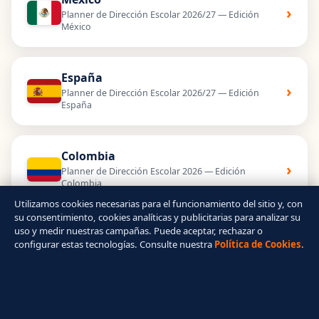
›
Planner de Dirección Escolar 2026/27 — Edición
México
España
›
Planner de Dirección Escolar 2026/27 — Edición
España
Colombia
›
Planner de Dirección Escolar 2026 — Edición
Colombia
Utilizamos cookies necesarias para el funcionamiento del sitio y, con
su consentimiento, cookies analíticas y publicitarias para analizar su
uso y medir nuestras campañas. Puede aceptar, rechazar o
Brasil
›
configurar estas tecnologías. Consulte nuestra
Política de Cookies
.
Planner de Direção Escolar 2026 — Edição Brasil
Año Lectivo Práctico © 2026 – Todos los derechos
reservados.